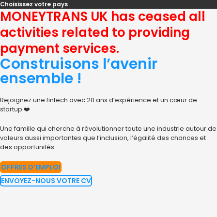
Aller
Choisissez votre pays
MONEYTRANS UK has ceased all
au
contenu
activities related to providing
payment services.
Construisons l’avenir
ensemble !
Rejoignez une
fintech
avec
20 a
n
s d’
expérience
et un cœur de
startup
❤️️
Une famille qui cherche à révolutionner toute une industrie autour de
valeurs aussi import
antes que
l’
inclusion,
l’égalité des chances et
des opportunités
OFFRES D’EMPLOI
ENVOYEZ-NOUS VOTRE CV