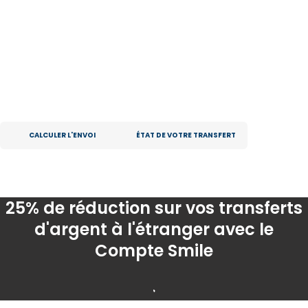
Envoyez de l'argent en
Équateur depuis la Belgique
Du monde entier à l’Équateur ! Facilitez-vous la vie et envoyez de
l’argent en Équateur avec
Moneytrans
, vous gagnerez du temps et
de l’argent ! Inscrivez-vous gratuitement en 5 minutes, envoyez en
quelques clics et votre argent arrivera à destination en peu de
temps.
CALCULER L'ENVOI
ÉTAT DE VOTRE TRANSFERT
25% de réduction sur vos transferts
d'argent à l'étranger avec le
Compte Smile
.