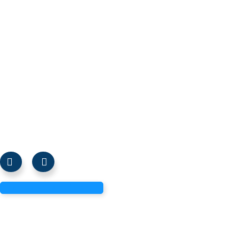
C’est fait !
Votre argent est en route ! Vous pouvez réaliser le suivi
via votre compte.
Inscrivez-vous maintenant